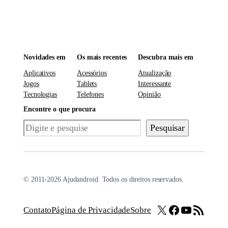
Novidades em
Os mais recentes
Descubra mais em
Aplicativos
Acessórios
Atualização
Jogos
Tablets
Interessante
Tecnologias
Telefones
Opinião
Encontre o que procura
Pesquisar
Pesquisar
© 2011-2026 Ajudandroid. Todos os direitos reservados.
X
Facebook
Youtube
Feed RSS
Contato
Página de Privacidade
Sobre