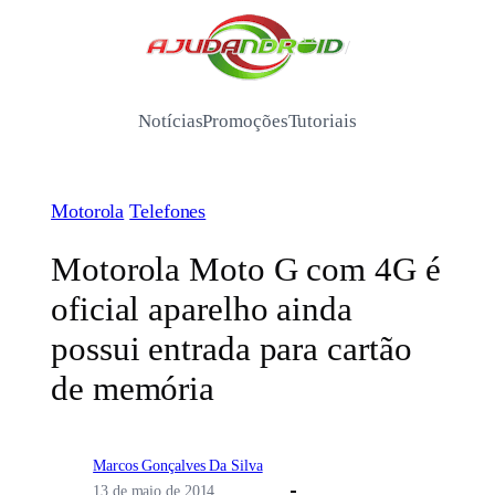
Pular
para
/
o
conteúdo
Notícias
Promoções
Tutoriais
Motorola
Telefones
Motorola Moto G com 4G é
oficial aparelho ainda
possui entrada para cartão
de memória
Marcos Gonçalves Da Silva
13 de maio de 2014