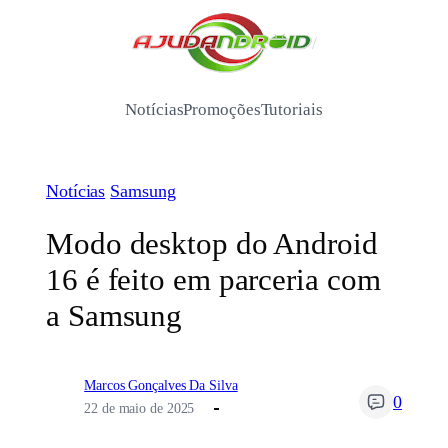
Pular
para
/
o
conteúdo
Notícias
Promoções
Tutoriais
Notícias
Samsung
Modo desktop do Android
16 é feito em parceria com
a Samsung
Marcos Gonçalves Da Silva
0
22 de maio de 2025