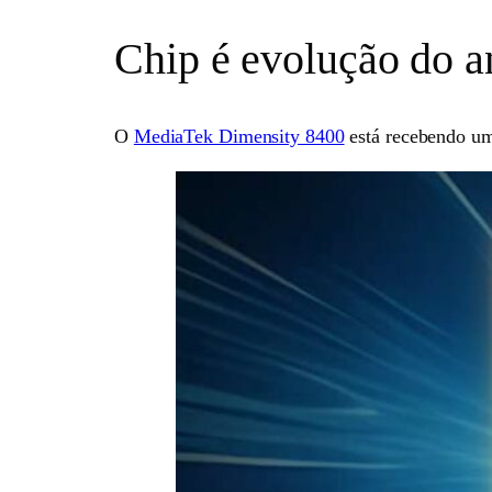
Chip é evolução do a
O
MediaTek Dimensity 8400
está recebendo um