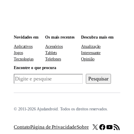
Novidades em
Os mais recentes
Descubra mais em
Aplicativos
Acessórios
Atualização
Jogos
Tablets
Interessante
Tecnologias
Telefones
Opinião
Encontre o que procura
Pesquisar
Pesquisar
© 2011-2026 Ajudandroid. Todos os direitos reservados.
X
Facebook
Youtube
Feed RSS
Contato
Página de Privacidade
Sobre