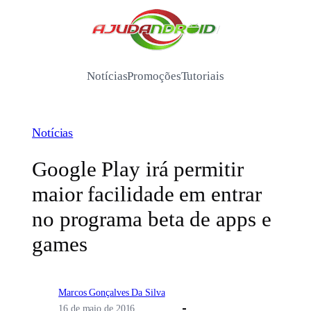
Pular
para
/
o
conteúdo
Notícias
Promoções
Tutoriais
Notícias
Google Play irá permitir
maior facilidade em entrar
no programa beta de apps e
games
Marcos Gonçalves Da Silva
16 de maio de 2016