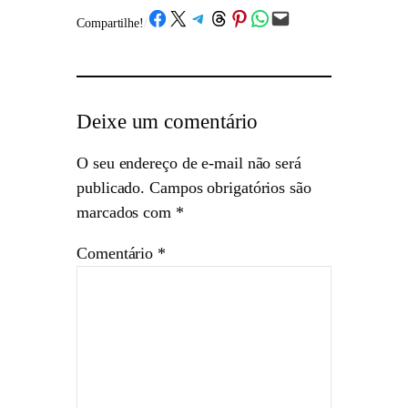
Share on Facebook
Share on X
Share on Telegram
Share on Threads
Share on Pinterest
Share on WhatsApp
Email this Page
Compartilhe!
/
Deixe um comentário
O seu endereço de e-mail não será
publicado.
Campos obrigatórios são
marcados com
*
Comentário
*