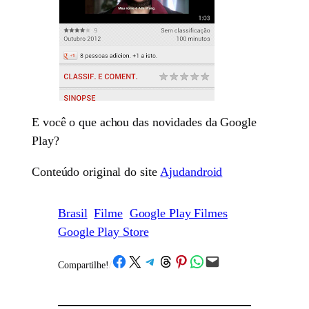
E você o que achou das novidades da Google
Play?
Conteúdo original do site
Ajudandroid
Brasil
Filme
Google Play Filmes
Google Play Store
Share on Facebook
Share on X
Share on Telegram
Share on Threads
Share on Pinterest
Share on WhatsApp
Email this Page
Compartilhe!
/