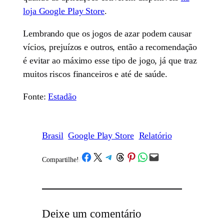
loja Google Play Store
.
Lembrando que os jogos de azar podem causar
vícios, prejuízos e outros, então a recomendação
é evitar ao máximo esse tipo de jogo, já que traz
muitos riscos financeiros e até de saúde.
Fonte:
Estadão
Brasil
Google Play Store
Relatório
Share on Facebook
Share on X
Share on Telegram
Share on Threads
Share on Pinterest
Share on WhatsApp
Email this Page
Compartilhe!
/
Deixe um comentário