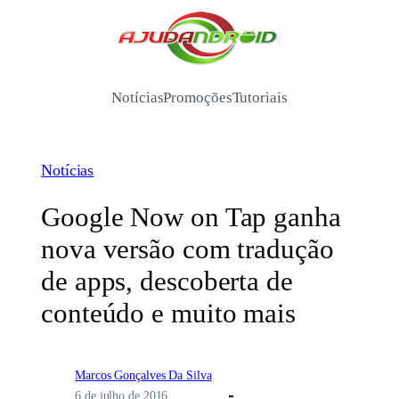
Pular
para
/
o
conteúdo
Notícias
Promoções
Tutoriais
Notícias
Google Now on Tap ganha
nova versão com tradução
de apps, descoberta de
conteúdo e muito mais
Marcos Gonçalves Da Silva
6 de julho de 2016