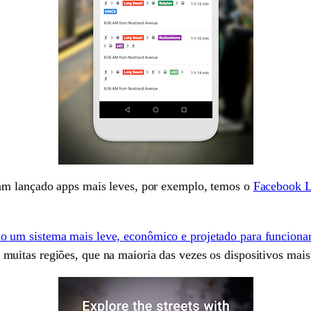
am lançado apps mais leves, por exemplo, temos o
Facebook L
do um sistema mais leve, econômico e projetado para funcion
a muitas regiões, que na maioria das vezes os dispositivos mai