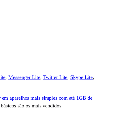
ite
,
Messenger Lite
,
Twitter Lite
,
Skype Lite
,
ar em aparelhos mais simples com até 1GB de
s básicos são os mais vendidos.