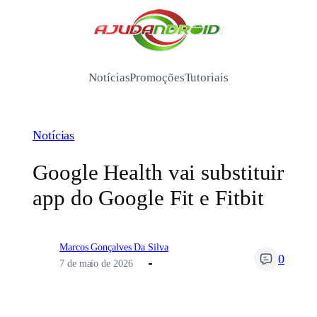
Pular
para
/
o
conteúdo
Notícias
Promoções
Tutoriais
Notícias
Google Health vai substituir
app do Google Fit e Fitbit
Marcos Gonçalves Da Silva
0
7 de maio de 2026