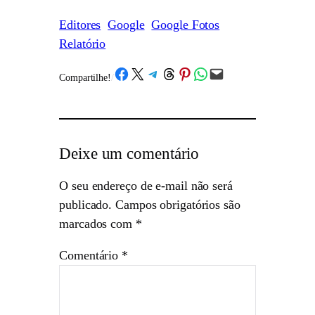
Editores
Google
Google Fotos
Relatório
Share on Facebook
Share on X
Share on Telegram
Share on Threads
Share on Pinterest
Share on WhatsApp
Email this Page
Compartilhe!
/
Deixe um comentário
O seu endereço de e-mail não será
publicado.
Campos obrigatórios são
marcados com
*
Comentário
*