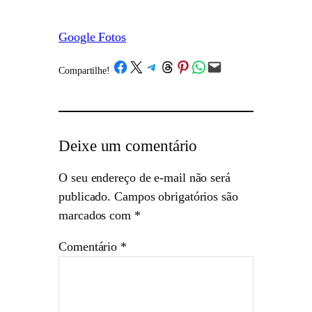
Google Fotos
Share on Facebook
Share on X
Share on Telegram
Share on Threads
Share on Pinterest
Share on WhatsApp
Email this Page
Compartilhe!
/
Deixe um comentário
O seu endereço de e-mail não será
publicado.
Campos obrigatórios são
marcados com
*
Comentário
*