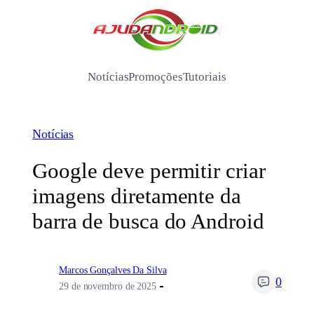
Pular
para
/
o
conteúdo
Notícias
Promoções
Tutoriais
Notícias
Google deve permitir criar
imagens diretamente da
barra de busca do Android
Marcos Gonçalves Da Silva
0
29 de novembro de 2025