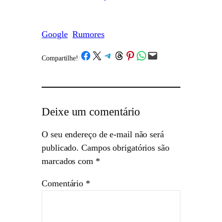
Google
Rumores
Share on Facebook
Share on X
Share on Telegram
Share on Threads
Share on Pinterest
Share on WhatsApp
Email this Page
Compartilhe!
/
Deixe um comentário
O seu endereço de e-mail não será
publicado.
Campos obrigatórios são
marcados com
*
Comentário
*