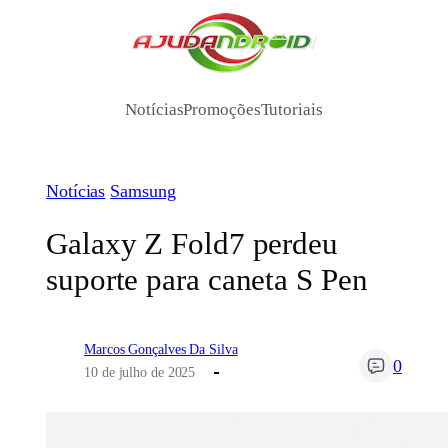
Pular
para
/
o
conteúdo
Notícias
Promoções
Tutoriais
Notícias
Samsung
Galaxy Z Fold7 perdeu
suporte para caneta S Pen
Marcos Gonçalves Da Silva
0
10 de julho de 2025