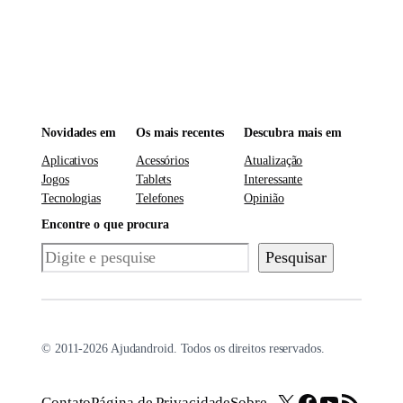
Novidades em
Os mais recentes
Descubra mais em
Aplicativos
Acessórios
Atualização
Jogos
Tablets
Interessante
Tecnologias
Telefones
Opinião
Encontre o que procura
Pesquisar
Pesquisar
© 2011-2026 Ajudandroid. Todos os direitos reservados.
X
Facebook
Youtube
Feed RSS
Contato
Página de Privacidade
Sobre