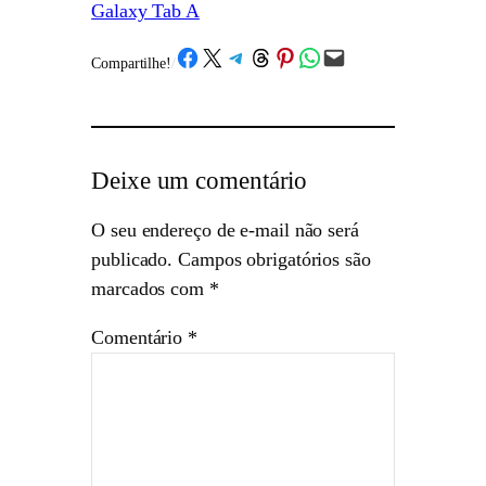
Galaxy Tab A
Share on Facebook
Share on X
Share on Telegram
Share on Threads
Share on Pinterest
Share on WhatsApp
Email this Page
Compartilhe!
/
Deixe um comentário
O seu endereço de e-mail não será
publicado.
Campos obrigatórios são
marcados com
*
Comentário
*