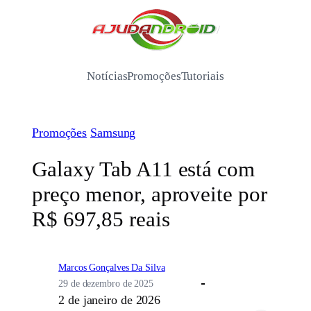
Pular
para
/
o
conteúdo
Notícias
Promoções
Tutoriais
Promoções
Samsung
Galaxy Tab A11 está com
preço menor, aproveite por
R$ 697,85 reais
Marcos Gonçalves Da Silva
29 de dezembro de 2025
2 de janeiro de 2026