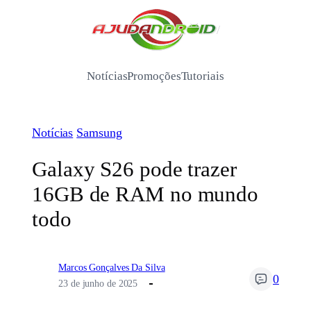
Pular
para
/
o
conteúdo
Notícias
Promoções
Tutoriais
Notícias
Samsung
Galaxy S26 pode trazer
16GB de RAM no mundo
todo
Marcos Gonçalves Da Silva
0
23 de junho de 2025