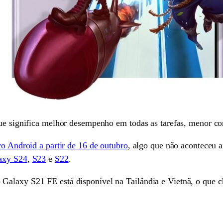
que significa melhor desempenho em todas as tarefas, menor c
vo Android a partir de 16 de outubro
, algo que não aconteceu a
laxy S24
,
S23
e
S22
.
alaxy S21 FE está disponível na Tailândia e Vietnã, o que 