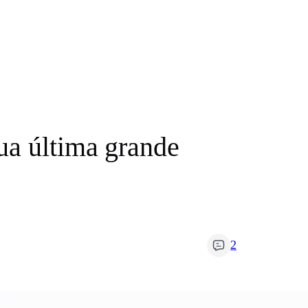
ua última grande
2