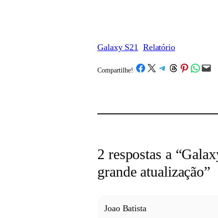
Galaxy S21
Relatório
Share on Facebook
Share on X
Share on Telegram
Share on Threads
Share on Pinterest
Share on What
Email this Page
Compartilhe!
/
2 respostas a “Gala
grande atualização”
Joao Batista