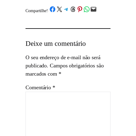
Share on Facebook
Share on X
Share on Telegram
Share on Threads
Share on Pinterest
Share on WhatsApp
Email this Page
Compartilhe!
/
Deixe um comentário
O seu endereço de e-mail não será
publicado.
Campos obrigatórios são
marcados com
*
Comentário
*