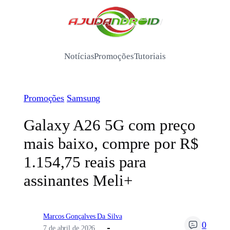
Pular
para
/
o
conteúdo
Notícias
Promoções
Tutoriais
Promoções
Samsung
Galaxy A26 5G com preço
mais baixo, compre por R$
1.154,75 reais para
assinantes Meli+
Marcos Gonçalves Da Silva
0
7 de abril de 2026