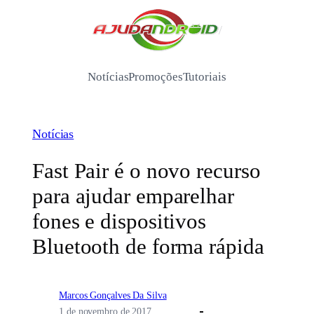
Pular
para
/
o
conteúdo
Notícias
Promoções
Tutoriais
Notícias
Fast Pair é o novo recurso
para ajudar emparelhar
fones e dispositivos
Bluetooth de forma rápida
Marcos Gonçalves Da Silva
1 de novembro de 2017