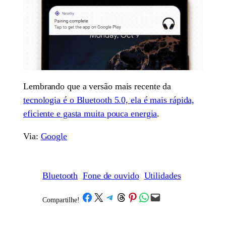
Lembrando que a versão mais recente da
tecnologia é o Bluetooth 5.0, ela é mais rápida,
eficiente e gasta muita pouca energia
.
Via:
Google
Bluetooth
Fone de ouvido
Utilidades
Share on Facebook
Share on X
Share on Telegram
Share on Threads
Share on Pinterest
Share on WhatsApp
Email this Page
Compartilhe!
/