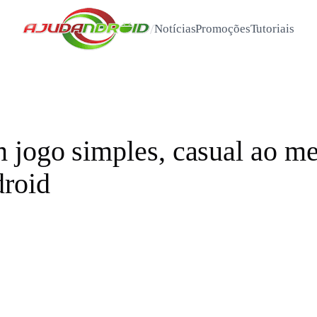
/
Notícias
Promoções
Tutoriais
 jogo simples, casual ao 
droid