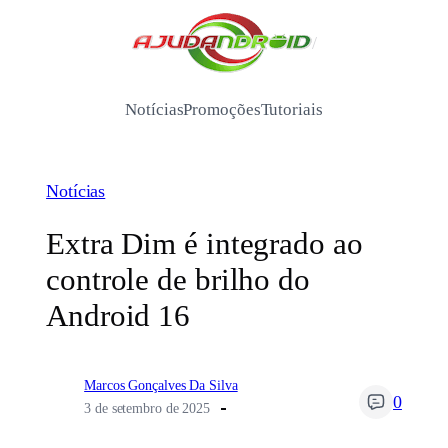
Pular
para
/
o
conteúdo
Notícias
Promoções
Tutoriais
Notícias
Extra Dim é integrado ao
controle de brilho do
Android 16
Marcos Gonçalves Da Silva
0
3 de setembro de 2025