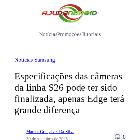
Pular
para
/
o
conteúdo
Notícias
Promoções
Tutoriais
Notícias
Samsung
Especificações das câmeras
da linha S26 pode ter sido
finalizada, apenas Edge terá
grande diferença
Marcos Gonçalves Da Silva
0
30 de setembro de 2025