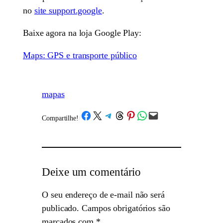
no
site support.google
.
Baixe agora na loja Google Play:
Maps: GPS e transporte público
mapas
Share on Facebook
Share on X
Share on Telegram
Share on Threads
Share on Pinterest
Share on WhatsApp
Email this Page
Compartilhe!
/
Deixe um comentário
O seu endereço de e-mail não será
publicado.
Campos obrigatórios são
marcados com
*