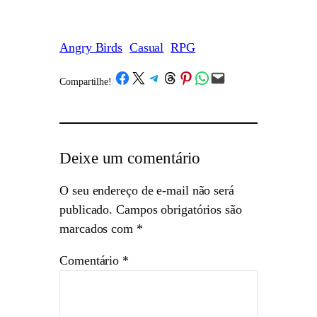
Angry Birds
Casual
RPG
Share on Facebook
Share on X
Share on Telegram
Share on Threads
Share on Pinterest
Share on WhatsApp
Email this Page
Compartilhe!
/
Deixe um comentário
O seu endereço de e-mail não será
publicado.
Campos obrigatórios são
marcados com
*
Comentário
*