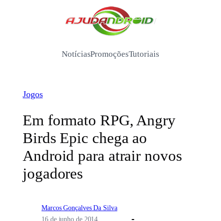
Pular
para
/
o
conteúdo
Notícias
Promoções
Tutoriais
Jogos
Em formato RPG, Angry
Birds Epic chega ao
Android para atrair novos
jogadores
Marcos Gonçalves Da Silva
16 de junho de 2014