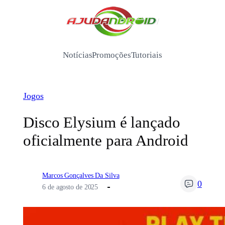
Pular
para
/
o
conteúdo
Notícias
Promoções
Tutoriais
Jogos
Disco Elysium é lançado
oficialmente para Android
Marcos Gonçalves Da Silva
0
6 de agosto de 2025