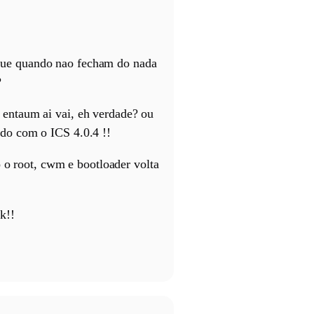
que quando nao fecham do nada
?
entaum ai vai, eh verdade? ou
do com o ICS 4.0.4 !!
o o root, cwm e bootloader volta
k!!