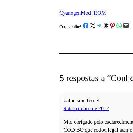
CyanogenMod
ROM
Share on Facebook
Share on X
Share on Telegram
Share on Threads
Share on Pinterest
Share on What
Email this Page
Compartilhe!
/
5 respostas a “Con
Gilberson Teruel
9 de outubro de 2012
Mto obrigado pelo esclarecimen
COD BO que rodou legal ateh e 