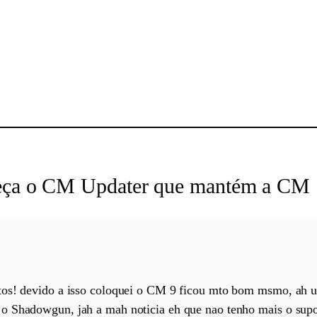
sApp
heça o CM Updater que mantém a CM 1
tos! devido a isso coloquei o CM 9 ficou mto bom msmo, ah u
o Shadowgun, jah a mah noticia eh que nao tenho mais o supo