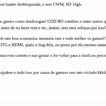
boot loader desbloqueada, e tem CWM, SD 16gb.
odar games como shadowgun! COD BO zombies e entre outros 
antes de eu fazer root e etc..)entao, tem uma soluçao pra isso
 eh mto boa economiza memoria ram e roda melhor os games!! 
 OTG e HDMI, quais o bug dela, eu posso por ela mesmo estan
uma rom custom e nao gostar e for voltar para a stock eu perc
 ajudem e tudo isso por causa de gamess sou mto viciado kkkk