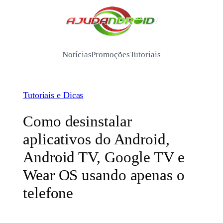
Pular
para
/
o
conteúdo
Notícias
Promoções
Tutoriais
Tutoriais e Dicas
Como desinstalar
aplicativos do Android,
Android TV, Google TV e
Wear OS usando apenas o
telefone