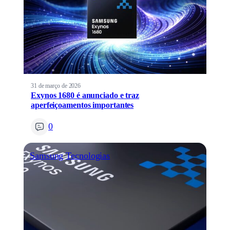
31 de março de 2026
Exynos 1680 é anunciado e traz
aperfeiçoamentos importantes
0
Samsung
Tecnologias