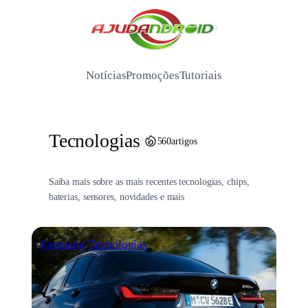
Pular
para
/
o
conteúdo
Notícias
Promoções
Tutoriais
Tecnologias
/
560
artigos
Saiba mais sobre as mais recentes tecnologias, chips,
baterias, sensores, novidades e mais
Samsung
Tecnologias