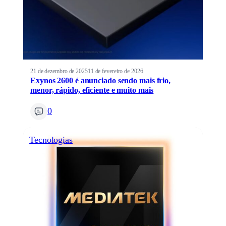
21 de dezembro de 2025
11 de fevereiro de 2026
Exynos 2600 é anunciado sendo mais frio,
menor, rápido, eficiente e muito mais
0
Tecnologias