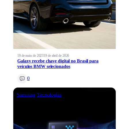
19 de maio de 2023
19 de abril de 2026
Galaxy recebe chave digital no Brasil para
veículos BMW selecionados
0
Samsung
Tecnologias