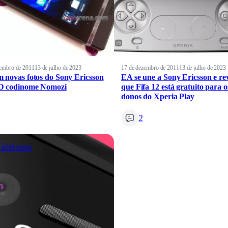
zembro de 2011
13 de julho de 2023
17 de dezembro de 2011
13 de julho de 2023
 novas fotos do Sony Ericsson
EA se une a Sony Ericsson e re
D codinome Nomozi
que Fifa 12 está gratuito para o
donos do Xperia Play
2
Telefones