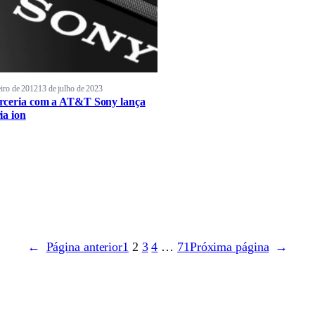
eiro de 2012
13 de julho de 2023
ceria com a AT&T Sony lança
ia ion
←
Página anterior
1
2
3
4
…
71
Próxima página
→