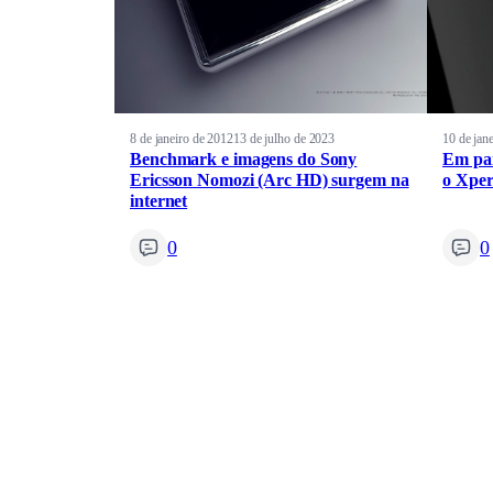
8 de janeiro de 2012
13 de julho de 2023
10 de jan
Benchmark e imagens do Sony
Em par
Ericsson Nomozi (Arc HD) surgem na
o Xper
internet
0
0