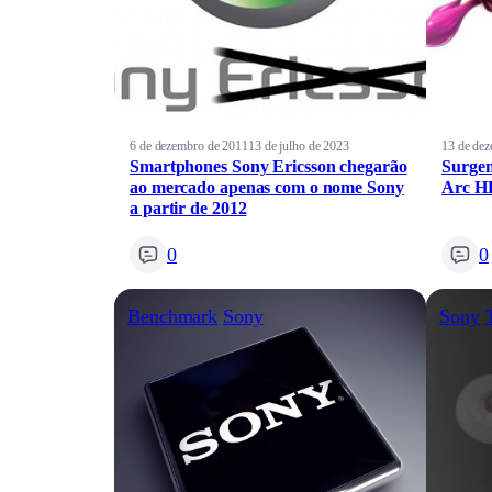
6 de dezembro de 2011
13 de julho de 2023
13 de de
Smartphones Sony Ericsson chegarão
Surgem
ao mercado apenas com o nome Sony
Arc H
a partir de 2012
0
0
Benchmark
Sony
Sony