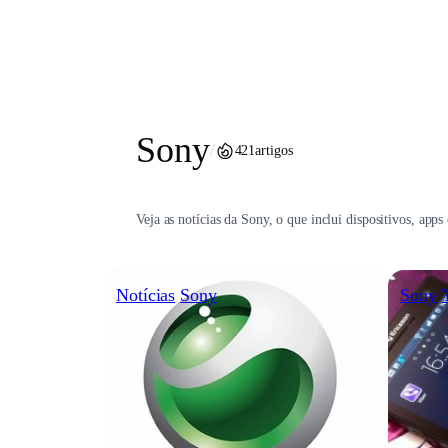
Pular
para
o
conteúdo
Sony
/
421
artigos
Veja as notícias da Sony, o que inclui dispositivos, app
Notícias
Sony
Sony