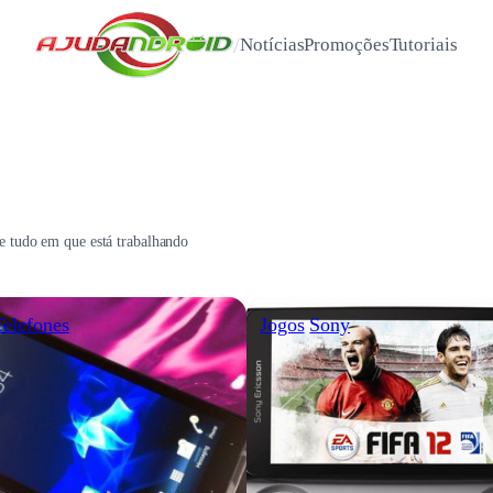
/
Notícias
Promoções
Tutoriais
s e tudo em que está trabalhando
Telefones
Jogos
Sony