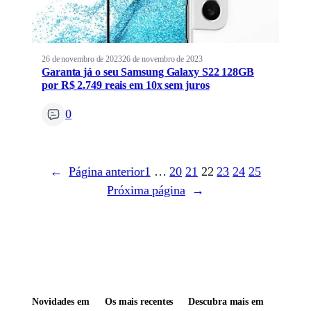
26 de novembro de 2023
26 de novembro de 2023
Garanta já o seu Samsung Galaxy S22 128GB
por R$ 2.749 reais em 10x sem juros
0
←
Página anterior
1
…
20
21
22
23
24
25
Próxima página
→
Novidades em
Os mais recentes
Descubra mais em