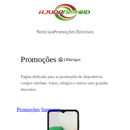
Pular
para
/
o
conteúdo
Notícias
Promoções
Tutoriais
Promoções
/
149
artigos
Página dedicada para as promoções de dispositivos,
compre telefone, fones, relógios e outros com grandes
descontos
Promoções
Samsung