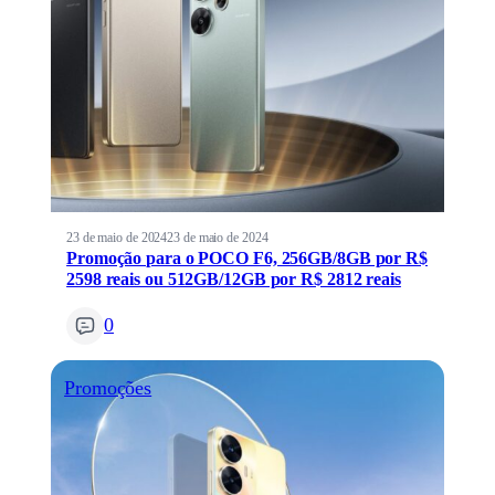
23 de maio de 2024
23 de maio de 2024
Promoção para o POCO F6, 256GB/8GB por R$
2598 reais ou 512GB/12GB por R$ 2812 reais
0
Promoções