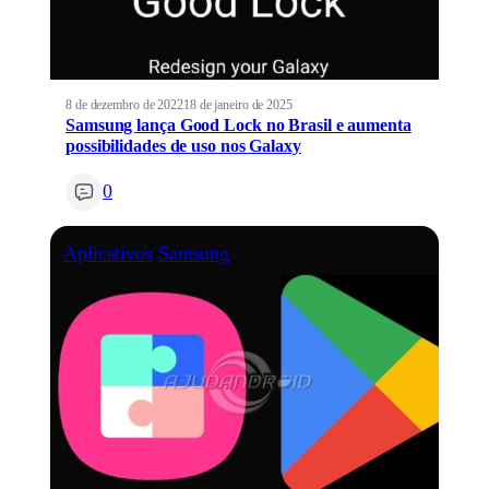
8 de dezembro de 2022
18 de janeiro de 2025
Samsung lança Good Lock no Brasil e aumenta
possibilidades de uso nos Galaxy
0
Aplicativos
Samsung