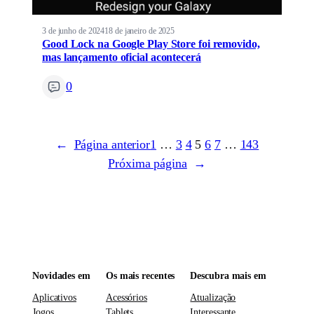
3 de junho de 2024
18 de janeiro de 2025
Good Lock na Google Play Store foi removido,
mas lançamento oficial acontecerá
0
←
Página anterior
1
…
3
4
5
6
7
…
143
Próxima página
→
Novidades em
Os mais recentes
Descubra mais em
Aplicativos
Acessórios
Atualização
Jogos
Tablets
Interessante