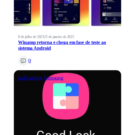
8 de julho de 2023
25 de janeiro de 2025
Winamp retorna e chega em fase de teste ao
sistema Android
0
Aplicativos
Samsung