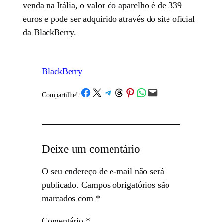
venda na Itália, o valor do aparelho é de 339
euros e pode ser adquirido através do site oficial
da BlackBerry.
BlackBerry
Share on Facebook
Share on X
Share on Telegram
Share on Threads
Share on Pinterest
Share on WhatsApp
Email this Page
Compartilhe!
/
Deixe um comentário
O seu endereço de e-mail não será
publicado.
Campos obrigatórios são
marcados com
*
Comentário
*