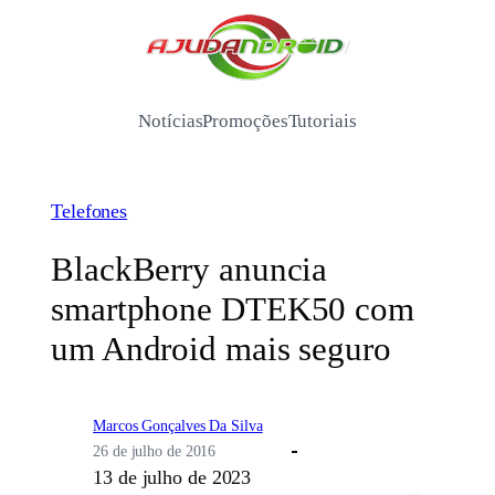
Pular
para
/
o
conteúdo
Notícias
Promoções
Tutoriais
Telefones
BlackBerry anuncia
smartphone DTEK50 com
um Android mais seguro
Marcos Gonçalves Da Silva
26 de julho de 2016
13 de julho de 2023