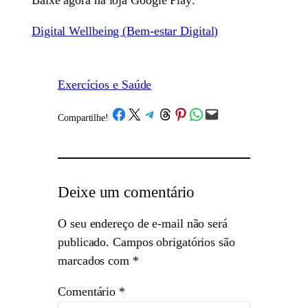
Digital Wellbeing (Bem-estar Digital)
Exercícios e Saúde
Share on Facebook
Share on X
Share on Telegram
Share on Threads
Share on Pinterest
Share on WhatsApp
Email this Page
Compartilhe!
/
Deixe um comentário
O seu endereço de e-mail não será
publicado.
Campos obrigatórios são
marcados com
*
Comentário
*