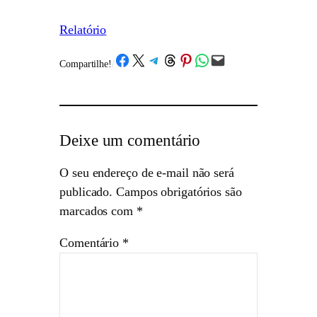
Relatório
Share on Facebook
Share on X
Share on Telegram
Share on Threads
Share on Pinterest
Share on WhatsApp
Email this Page
Compartilhe!
/
Deixe um comentário
O seu endereço de e-mail não será
publicado.
Campos obrigatórios são
marcados com
*
Comentário
*