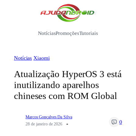
Pular
para
/
o
conteúdo
Notícias
Promoções
Tutoriais
Notícias
Xiaomi
Atualização HyperOS 3 está
inutilizando aparelhos
chineses com ROM Global
Marcos Gonçalves Da Silva
0
28 de janeiro de 2026