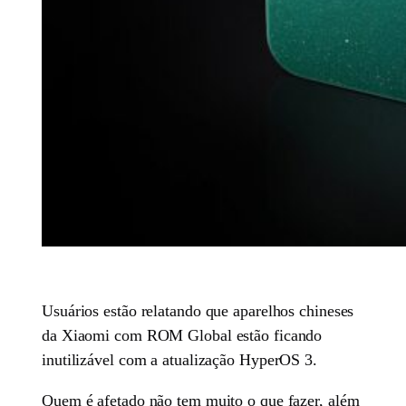
Usuários estão relatando que aparelhos chineses
da Xiaomi com ROM Global estão ficando
inutilizável com a atualização HyperOS 3.
Quem é afetado não tem muito o que fazer, além