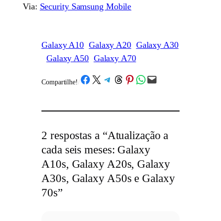
Via:
Security Samsung Mobile
Galaxy A10
Galaxy A20
Galaxy A30
Galaxy A50
Galaxy A70
Share on Facebook
Share on X
Share on Telegram
Share on Threads
Share on Pinterest
Share on WhatsApp
Email this Page
Compartilhe!
/
2 respostas a “Atualização a
cada seis meses: Galaxy
A10s, Galaxy A20s, Galaxy
A30s, Galaxy A50s e Galaxy
70s”