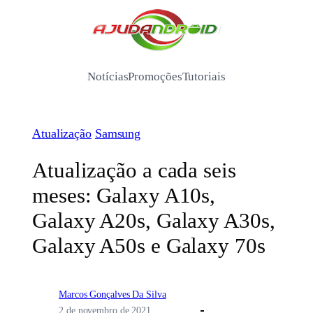
Pular
para
/
o
conteúdo
Notícias
Promoções
Tutoriais
Atualização
Samsung
Atualização a cada seis
meses: Galaxy A10s,
Galaxy A20s, Galaxy A30s,
Galaxy A50s e Galaxy 70s
Marcos Gonçalves Da Silva
2 de novembro de 2021