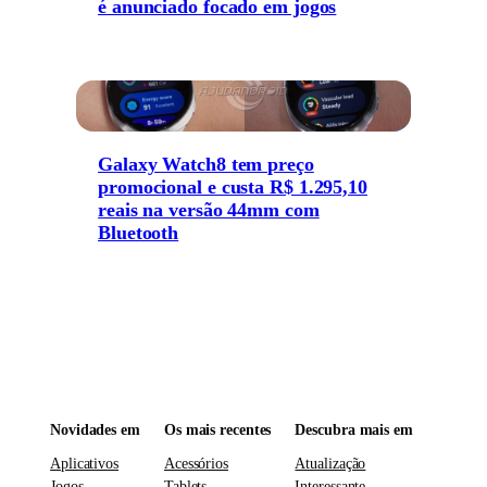
é anunciado focado em jogos
Galaxy Watch8 tem preço
promocional e custa R$ 1.295,10
reais na versão 44mm com
Bluetooth
Novidades em
Os mais recentes
Descubra mais em
Aplicativos
Acessórios
Atualização
Jogos
Tablets
Interessante