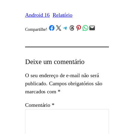
Android 16
Relatório
Share on Facebook
Share on X
Share on Telegram
Share on Threads
Share on Pinterest
Share on WhatsApp
Email this Page
Compartilhe!
/
Deixe um comentário
O seu endereço de e-mail não será
publicado.
Campos obrigatórios são
marcados com
*
Comentário
*