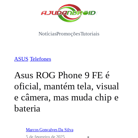
Pular
para
/
o
conteúdo
Notícias
Promoções
Tutoriais
ASUS
Telefones
Asus ROG Phone 9 FE é
oficial, mantém tela, visual
e câmera, mas muda chip e
bateria
Marcos Gonçalves Da Silva
5 de fevereiro de 2025