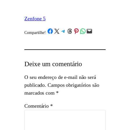
Zenfone 5
Share on Facebook
Share on X
Share on Telegram
Share on Threads
Share on Pinterest
Share on WhatsApp
Email this Page
Compartilhe!
/
Deixe um comentário
O seu endereço de e-mail não será
publicado.
Campos obrigatórios são
marcados com
*
Comentário
*