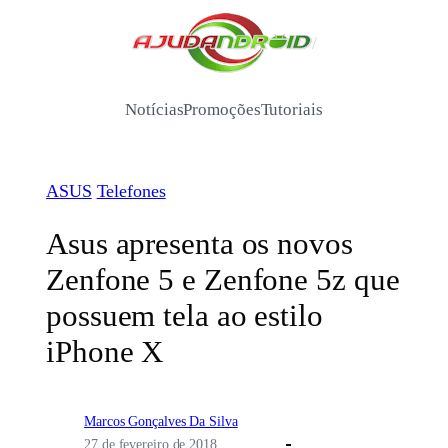
Pular
para
/
o
conteúdo
Notícias
Promoções
Tutoriais
ASUS
Telefones
Asus apresenta os novos
Zenfone 5 e Zenfone 5z que
possuem tela ao estilo
iPhone X
Marcos Gonçalves Da Silva
27 de fevereiro de 2018