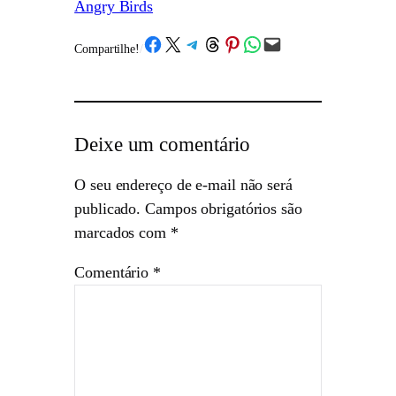
Angry Birds
Share on Facebook
Share on X
Share on Telegram
Share on Threads
Share on Pinterest
Share on WhatsApp
Email this Page
Compartilhe!
/
Deixe um comentário
O seu endereço de e-mail não será
publicado.
Campos obrigatórios são
marcados com
*
Comentário
*