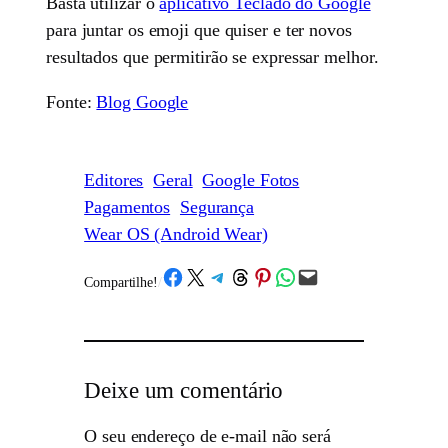
Basta utilizar o
aplicativo Teclado do Google
para juntar os emoji que quiser e ter novos
resultados que permitirão se expressar melhor.
Fonte:
Blog Google
Editores
Geral
Google Fotos
Pagamentos
Segurança
Wear OS (Android Wear)
Share on Facebook
Share on X
Share on Telegram
Share on Threads
Share on Pinterest
Share on WhatsApp
Email this Page
Compartilhe!
/
Deixe um comentário
O seu endereço de e-mail não será