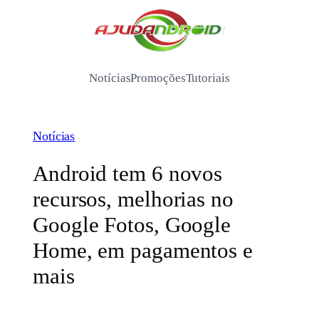
Pular
para
/
o
conteúdo
Notícias
Promoções
Tutoriais
Notícias
Android tem 6 novos
recursos, melhorias no
Google Fotos, Google
Home, em pagamentos e
mais