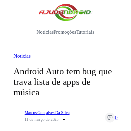
Pular
para
/
o
conteúdo
Notícias
Promoções
Tutoriais
Notícias
Android Auto tem bug que
trava lista de apps de
música
Marcos Gonçalves Da Silva
0
11 de março de 2025