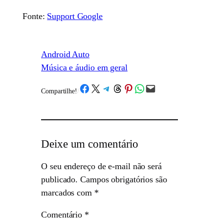
Fonte:
Support Google
Android Auto
Música e áudio em geral
Share on Facebook
Share on X
Share on Telegram
Share on Threads
Share on Pinterest
Share on WhatsApp
Email this Page
Compartilhe!
/
Deixe um comentário
O seu endereço de e-mail não será
publicado.
Campos obrigatórios são
marcados com
*
Comentário
*