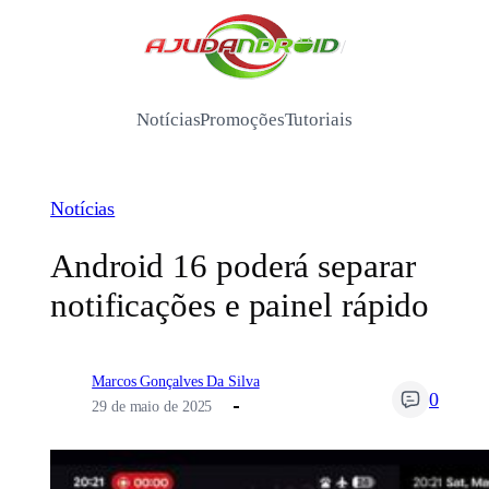
Pular
para
/
o
conteúdo
Notícias
Promoções
Tutoriais
Notícias
Android 16 poderá separar
notificações e painel rápido
Marcos Gonçalves Da Silva
0
29 de maio de 2025