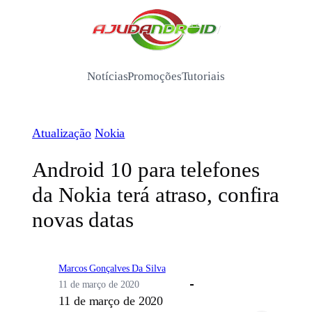
Pular
para
/
o
conteúdo
Notícias
Promoções
Tutoriais
Atualização
Nokia
Android 10 para telefones
da Nokia terá atraso, confira
novas datas
Marcos Gonçalves Da Silva
11 de março de 2020
11 de março de 2020