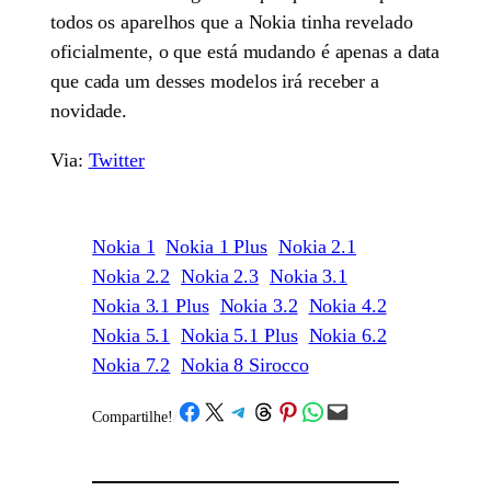
todos os aparelhos que a Nokia tinha revelado
oficialmente, o que está mudando é apenas a data
que cada um desses modelos irá receber a
novidade.
Via:
Twitter
Nokia 1
Nokia 1 Plus
Nokia 2.1
Nokia 2.2
Nokia 2.3
Nokia 3.1
Nokia 3.1 Plus
Nokia 3.2
Nokia 4.2
Nokia 5.1
Nokia 5.1 Plus
Nokia 6.2
Nokia 7.2
Nokia 8 Sirocco
Share on Facebook
Share on X
Share on Telegram
Share on Threads
Share on Pinterest
Share on WhatsApp
Email this Page
Compartilhe!
/