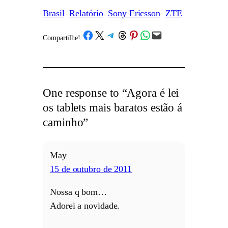
Brasil
Relatório
Sony Ericsson
ZTE
Share on Facebook
Share on X
Share on Telegram
Share on Threads
Share on Pinterest
Share on WhatsApp
Email this Page
Compartilhe!
/
One response to “Agora é lei
os tablets mais baratos estão á
caminho”
May
15 de outubro de 2011
Nossa q bom…
Adorei a novidade.