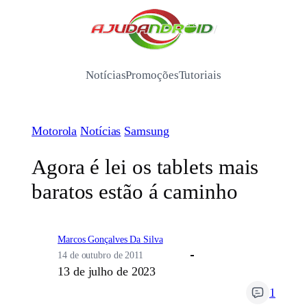
Pular
para
/
o
conteúdo
Notícias
Promoções
Tutoriais
Motorola
Notícias
Samsung
Agora é lei os tablets mais
baratos estão á caminho
Marcos Gonçalves Da Silva
14 de outubro de 2011
13 de julho de 2023
1