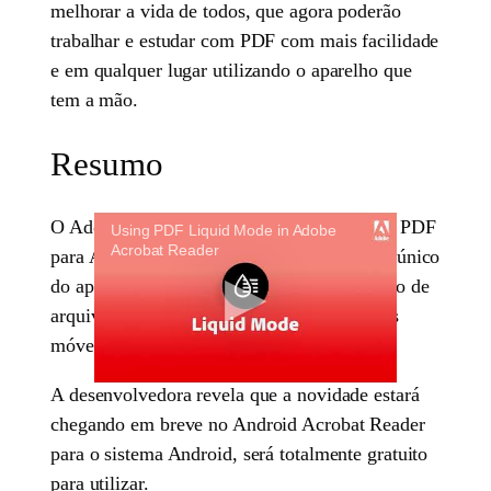
melhorar a vida de todos, que agora poderão
trabalhar e estudar com PDF com mais facilidade
e em qualquer lugar utilizando o aparelho que
tem a mão.
Resumo
O Adobe Reader se torna o melhor leitor de PDF
Using PDF Liquid Mode in Adobe
Acrobat Reader
para Android, o modo líquido é um recurso único
do aplicativo, o que deixa a leitura desse tipo de
arquivo totalmente otimizada para aparelhos
móveis.
A desenvolvedora revela que a novidade estará
chegando em breve no Android Acrobat Reader
para o sistema Android, será totalmente gratuito
para utilizar.