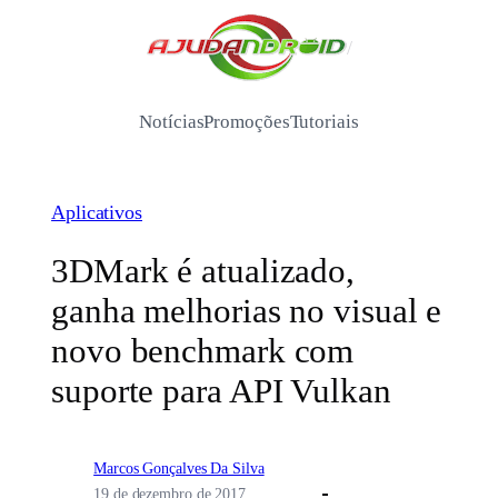
Pular
para
/
o
conteúdo
Notícias
Promoções
Tutoriais
Aplicativos
3DMark é atualizado,
ganha melhorias no visual e
novo benchmark com
suporte para API Vulkan
Marcos Gonçalves Da Silva
19 de dezembro de 2017