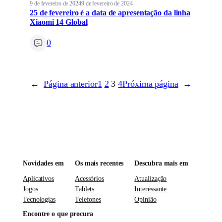
9 de fevereiro de 2024
9 de fevereiro de 2024
25 de fevereiro é a data de apresentação da linha
Xiaomi 14 Global
0
←
Página anterior
1
2
3
4
Próxima página
→
Novidades em
Os mais recentes
Descubra mais em
Aplicativos
Acessórios
Atualização
Jogos
Tablets
Interessante
Tecnologias
Telefones
Opinião
Encontre o que procura