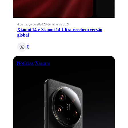
4 de março de 2024
20 de julho de 2024
Xiaomi 14 e Xiaomi 14 Ultra recebem versão
global
0
Notícias
Xiaomi